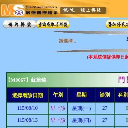
請選擇...
(本系統僅提供即日
門 
【M0067】蘇篤銘
午別
星期
診別
科
選擇看診日期
115/08/10
27
早上診
星期(一)
115/08/13
27
早上診
星期(四)