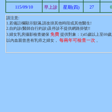
115/09/10
27
早上診
星期(四)
請注意:
1.若備註欄顯示額滿,請改掛其他時段或其他醫生!
2.自約診(醫師自行約診)及停診不提供網路掛號!!
免費
3.婦女乳房攝影檢查健保
提供對象：1)45歲以上至69
每兩年可檢查一次
以內血親曾患有乳癌之婦女，
。