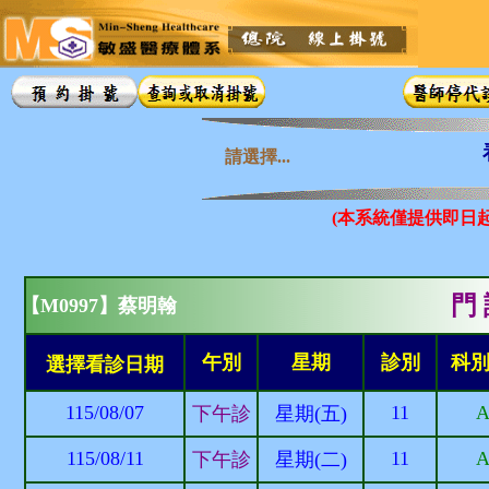
請選擇...
(本系統僅提供即日
門 
【M0997】蔡明翰
午別
星期
診別
科
選擇看診日期
115/08/07
11
下午診
星期(五)
115/08/11
11
下午診
星期(二)