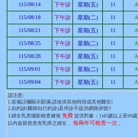
115/08/14
11
下午診
星期(五)
115/08/18
11
下午診
星期(二)
115/08/21
11
下午診
星期(五)
115/08/25
11
下午診
星期(二)
115/08/28
11
下午診
星期(五)
115/09/01
11
下午診
星期(二)
115/09/04
11
下午診
星期(五)
請注意:
1.若備註欄顯示額滿,請改掛其他時段或其他醫生!
2.自約診(醫師自行約診)及停診不提供網路掛號!!
免費
3.婦女乳房攝影檢查健保
提供對象：1)45歲以上至69
每兩年可檢查一次
以內血親曾患有乳癌之婦女，
。