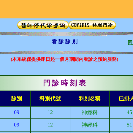
看 診 診 別
回
(本系統僅提供即日起一個月期間內看診之預約服務)
門 診 時 刻 表
診別
科別代號
科別名稱
已掛
09
12
45
神經科
09
12
51
神經科