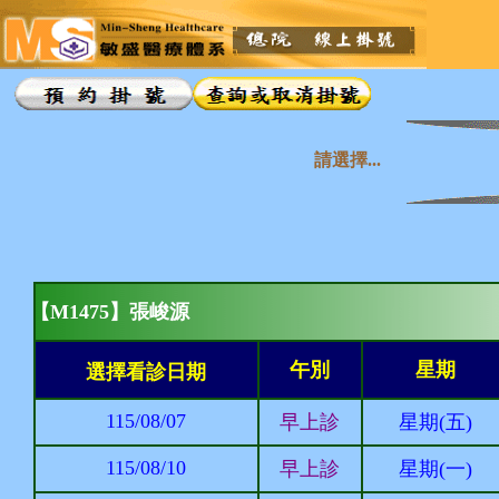
請選擇...
【M1475】張峻源
午別
星期
選擇看診日期
115/08/07
早上診
星期(五)
115/08/10
早上診
星期(一)