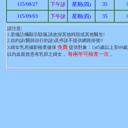
115/08/27
35
下午診
星期(四)
115/09/03
35
下午診
星期(四)
請注意:
1.若備註欄顯示額滿,請改掛其他時段或其他醫生!
2.自約診(醫師自行約診)及停診不提供網路掛號!!
免費
3.婦女乳房攝影檢查健保
提供對象：1)45歲以上至69
每兩年可檢查一次
以內血親曾患有乳癌之婦女，
。