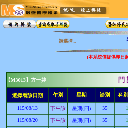
請選擇...
(本系統僅提供即日
門 
【M3013】方一婷
午別
星期
診別
科
選擇看診日期
115/08/13
35
下午診
星期(四)
115/08/20
35
下午診
星期(四)