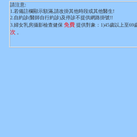
請注意:
1.若備註欄顯示額滿,請改掛其他時段或其他醫生!
2.自約診(醫師自行約診)及停診不提供網路掛號!!
免費
3.婦女乳房攝影檢查健保
提供對象：1)45歲以上至6
次
。