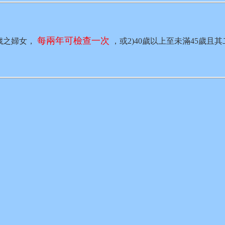
每兩年可檢查一次
9歲之婦女，
，或2)40歲以上至未滿45歲