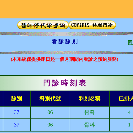
看 診 診 別
回
(本系統僅提供即日起一個月期間內看診之預約服務)
門 診 時 刻 表
診別
科別代號
科別名稱
已掛
37
06
4
骨科
37
06
1
骨科