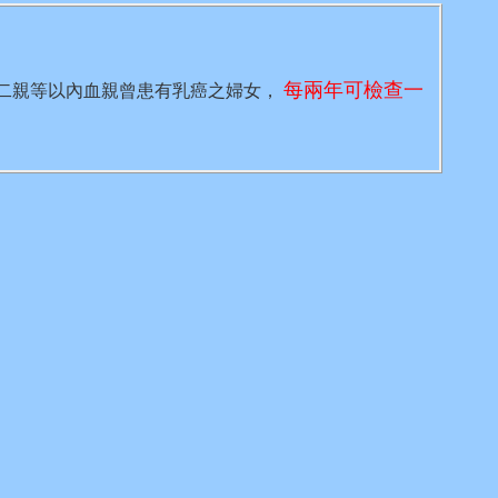
每兩年可檢查一
且其二親等以內血親曾患有乳癌之婦女，