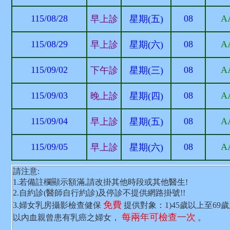
115/08/28
08
A
早上診
星期(五)
115/08/29
08
A
早上診
星期(六)
115/09/02
08
A
下午診
星期(三)
115/09/03
08
A
晚上診
星期(四)
115/09/04
08
A
早上診
星期(五)
115/09/05
08
A
早上診
星期(六)
請注意:
1.若備註欄顯示額滿,請改掛其他時段或其他醫生!
2.自約診(醫師自行約診)及停診不提供網路掛號!!
免費
3.婦女乳房攝影檢查健保
提供對象：1)45歲以上至69
每兩年可檢查一次
以內血親曾患有乳癌之婦女，
。