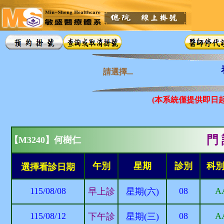
請選擇...
(本系統僅提供即日
門 
【M3240】何樹仁
午別
星期
診別
科
選擇看診日期
115/08/08
08
A
早上診
星期(六)
115/08/12
08
A
下午診
星期(三)