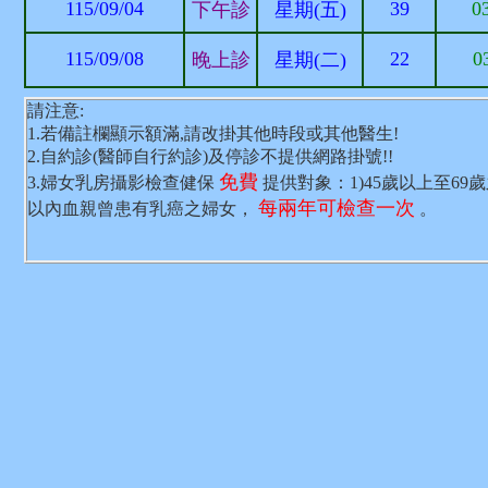
115/09/04
39
0
下午診
星期(五)
115/09/08
22
0
晚上診
星期(二)
請注意:
1.若備註欄顯示額滿,請改掛其他時段或其他醫生!
2.自約診(醫師自行約診)及停診不提供網路掛號!!
免費
3.婦女乳房攝影檢查健保
提供對象：1)45歲以上至69
每兩年可檢查一次
以內血親曾患有乳癌之婦女，
。