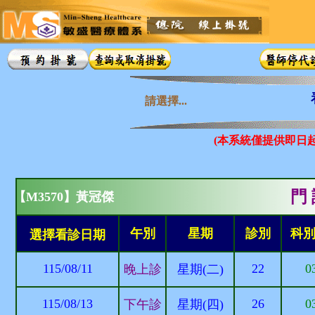
請選擇...
(本系統僅提供即日
門 
【M3570】黃冠傑
午別
星期
診別
科
選擇看診日期
115/08/11
22
0
晚上診
星期(二)
115/08/13
26
0
下午診
星期(四)