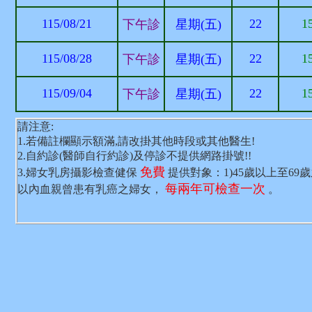
115/08/21
22
1
下午診
星期(五)
115/08/28
22
1
下午診
星期(五)
115/09/04
22
1
下午診
星期(五)
請注意:
1.若備註欄顯示額滿,請改掛其他時段或其他醫生!
2.自約診(醫師自行約診)及停診不提供網路掛號!!
免費
3.婦女乳房攝影檢查健保
提供對象：1)45歲以上至69
每兩年可檢查一次
以內血親曾患有乳癌之婦女，
。