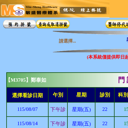
請選擇...
(本系統僅提供即日
門 
【M3705】鄭泰如
午別
星期
診別
科
選擇看診日期
115/08/07
22
1
下午診
星期(五)
115/08/14
22
1
下午診
星期(五)